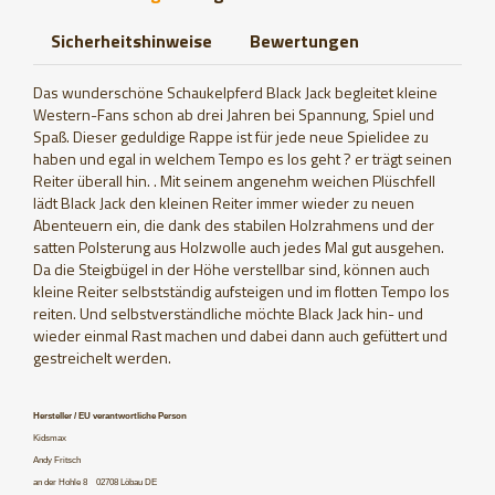
Sicherheitshinweise
Bewertungen
Das wunderschöne Schaukelpferd Black Jack begleitet kleine
Western-Fans schon ab drei Jahren bei Spannung, Spiel und
Spaß. Dieser geduldige Rappe ist für jede neue Spielidee zu
haben und egal in welchem Tempo es los geht ? er trägt seinen
Reiter überall hin. . Mit seinem angenehm weichen Plüschfell
lädt Black Jack den kleinen Reiter immer wieder zu neuen
Abenteuern ein, die dank des stabilen Holzrahmens und der
satten Polsterung aus Holzwolle auch jedes Mal gut ausgehen.
Da die Steigbügel in der Höhe verstellbar sind, können auch
kleine Reiter selbstständig aufsteigen und im flotten Tempo los
reiten. Und selbstverständliche möchte Black Jack hin- und
wieder einmal Rast machen und dabei dann auch gefüttert und
gestreichelt werden.
Hersteller / EU verantwortliche Person
Kidsmax
Andy Fritsch
an der Hohle 8 02708 Löbau DE